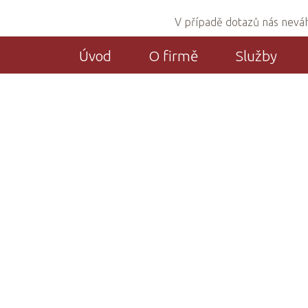
V případě dotazů nás neváhe
Úvod
O firmě
Služby