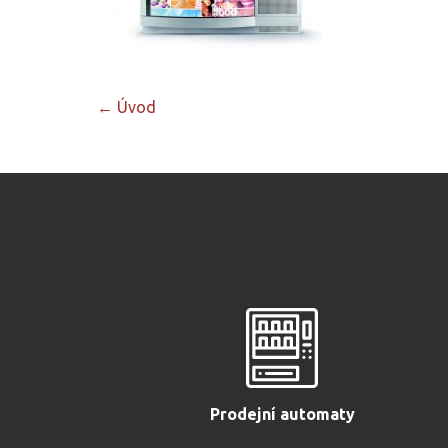
Post
←
Úvod
navigation
Prodejní automaty