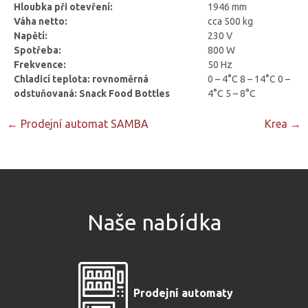
Hloubka při otevření:
1946 mm
Váha netto:
cca 500 kg
Napětí:
230 V
Spotřeba:
800 W
Frekvence:
50 Hz
Chladicí teplota:
rovnoměrná
0 – 4°C
8 – 14°C
0 –
odstuňovaná: Snack
Food
Bottles
4°C
5 – 8°C
Post
←
Prodejní automat SAMBA
Krea
→
navigation
Naše nabídka
Prodejní automaty