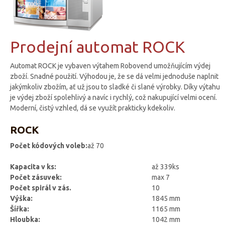
Prodejní automat ROCK
Automat ROCK je vybaven výtahem Robovend umožňujícím výdej
zboží. Snadné použití. Výhodou je, že se dá velmi jednoduše naplnit
jakýmkoliv zbožím, ať už jsou to sladké či slané výrobky. Díky výtahu
je výdej zboží spolehlivý a navíc i rychlý, což nakupující velmi ocení.
Moderní, čistý vzhled, dá se využít prakticky kdekoliv.
ROCK
Počet kódových voleb:
až 70
Kapacita v ks:
až 339ks
Počet zásuvek:
max 7
Počet spirál v zás.
10
Výška:
1845 mm
Šířka:
1165 mm
Hloubka:
1042 mm