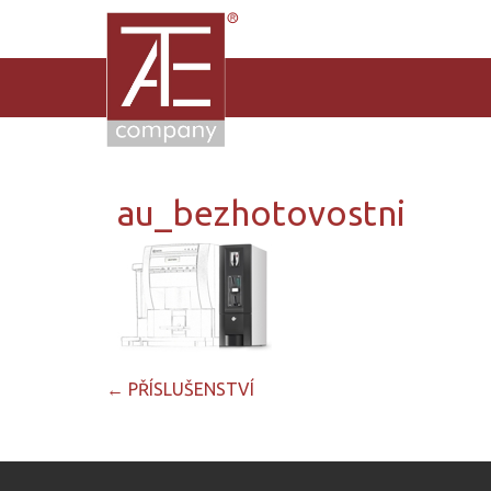
au_bezhotovostni
Post
←
PŘÍSLUŠENSTVÍ
navigation