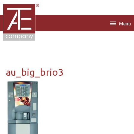
Menu
au_big_brio3