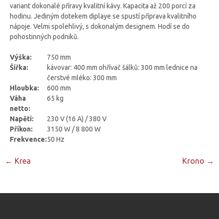
variant dokonalé příravy kvalitní kávy. Kapacita až 200 porcí za
hodinu. Jediným dotekem diplaye se spustí příprava kvalitního
nápoje. Velmi spolehlivý, s dokonalým designem. Hodí se do
pohostinných podniků.
Výška:
750 mm
Šířka:
kávovar: 400 mm
ohřívač šálků: 300 mm
lednice na
čerstvé mléko: 300 mm
Hloubka:
600 mm
Váha
65 kg
netto:
Napětí:
230 V (16 A) / 380 V
Příkon:
3150 W / 8 800 W
Frekvence:
50 Hz
Post
←
Krea
Krono
→
navigation